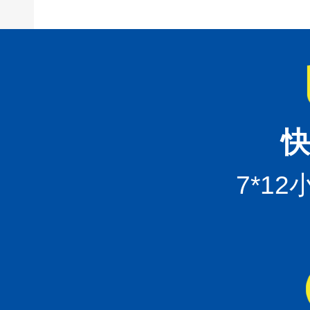
快
7*1