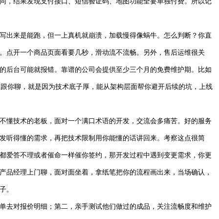
同，结果发现支付接口、短信验证码、地图功能全要单独付费。所以记
写出来是能跑，但一上真机就崩溃，加载慢得像蜗牛。怎么判断？你直
。点开一个商品页面看要几秒，滑动流不流畅。另外，售后运维很关
的后台可能就报错。靠谱的公司会提供至少三个月的免费维护期。比如
门跟你聊，就是因为技术底子厚，能从架构层面帮你避开后续的坑，上线
不懂技术的老板，面对一个满口术语的开发，交流会多痛苦。好的服务
发听得懂的需求，再把技术限制用你能懂的话讲回来。考察这点很简
都爱答不理或者催命一样催你签约，那开发过程中遇到变更需求，你更
产品经理上门聊，面对面坐着，拿纸笔把你的流程画出来，当场确认，
子。
单去对报价明细；第二，亲手测试他们做过的成品，关注流畅度和维护