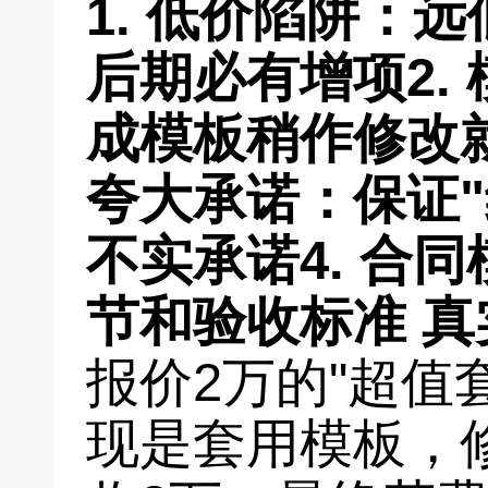
1.
低价陷阱
：远
后期必有增项
2.
成模板稍作修改就
夸大承诺
：保证
不实承诺
4.
合同
节和验收标准
真
报价2万的"超值
现是套用模板，