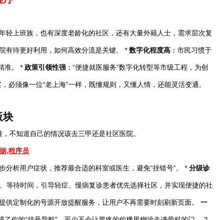
年轻上班族，也有深度老龄化的社区，还有大量外籍人士，需求层次复
院有待更好利用，如何高效分流是关键。 *
数字化程度高
：市民习惯于
准。 *
政策引领性强
：“便捷就医服务”数字化转型等市级工程，为创
案，必须像一位“老上海”一样，既懂规则，又懂人情，还能灵活变通。
板块
号难，不知道自己的情况该去三甲还是社区医院。
步分析用户症状，推荐最合适的科室或医生，避免“挂错号”。 *
分级诊
、等待时间，引导轻症、慢病复诊患者优先选择社区，并实现便捷的社
提供定制化的号源开放提醒服务，让用户不再需要时刻刷新页面。
一
成了你的“挂号导航”，至少不会让胃疼的你稀里糊涂走进骨科的门。 2.