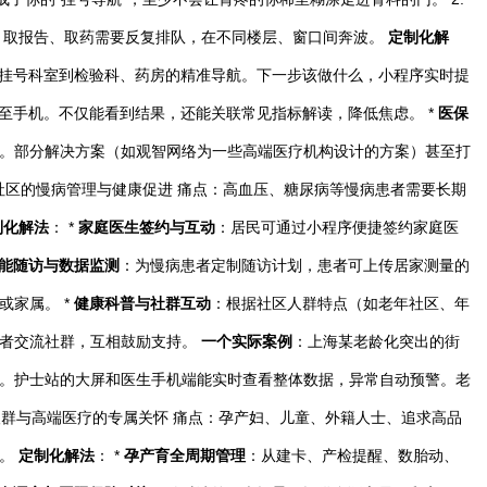
、取报告、取药需要反复排队，在不同楼层、窗口间奔波。
定制化解
挂号科室到检验科、药房的精准导航。下一步该做什么，小程序实时提
至手机。不仅能看到结果，还能关联常见指标解读，降低焦虑。 *
医保
。部分解决方案（如观智网络为一些高端医疗机构设计的方案）甚至打
耕社区的慢病管理与健康促进 痛点：高血压、糖尿病等慢病患者需要长期
制化解法
： *
家庭医生签约与互动
：居民可通过小程序便捷签约家庭医
能随访与数据监测
：为慢病患者定制随访计划，患者可上传居家测量的
或家属。 *
健康科普与社群互动
：根据社区人群特点（如老年社区、年
患者交流社群，互相鼓励支持。
一个实际案例
：上海某老龄化突出的街
。护士站的大屏和医生手机端能实时查看整体数据，异常自动预警。老
色人群与高端医疗的专属关怀 痛点：孕产妇、儿童、外籍人士、追求高品
求。
定制化解法
： *
孕产育全周期管理
：从建卡、产检提醒、数胎动、