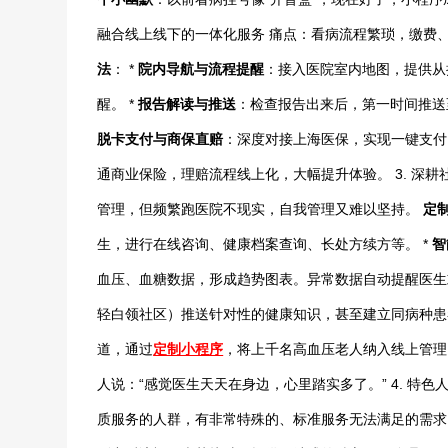
融合线上线下的一体化服务 痛点：看病流程繁琐，缴费
法
： *
院内导航与流程提醒
：接入医院室内地图，提供从
醒。 *
报告解读与推送
：检查报告出来后，第一时间推送
脱卡支付与商保直赔
：深度对接上海医保，实现一键支付
通商业保险，理赔流程线上化，大幅提升体验。 3. 深
管理，但频繁跑医院不现实，自我管理又难以坚持。
定
生，进行在线咨询、健康档案查询、长处方续方等。 *
智
血压、血糖数据，形成趋势图表。异常数据自动提醒医生
轻白领社区）推送针对性的健康知识，甚至建立同病种
道，通过
定制小程序
，将上千名高血压老人纳入线上管理
人说：“感觉医生天天在身边，心里踏实多了。” 4. 特
质服务的人群，有非常特殊的、标准服务无法满足的需