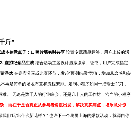
千斤”
低成本创意点子：
1.
照片墙实时共享
设置专属话题标签，用户上传的活
2.
虚拟纪念品生成
结合活动主题设计虚拟徽章、证书，用户完成指定
竞猜游戏
在嘉宾分享或比赛环节，发起“预测结果”竞猜，增加悬念感和参
已不再是简单的场地布置和流程安排。定制小程序如同一把瑞士军刀，
的标准。 无论是数千人的行业峰会，还是几十人的工作坊，恰当的小程序
杂，而在于是否真正从参与者角度出发，解决真实痛点，增添意外惊
帮我们‘玩’出什么新花样？” 也许下一个刷屏上海的爆款活动，就源自你