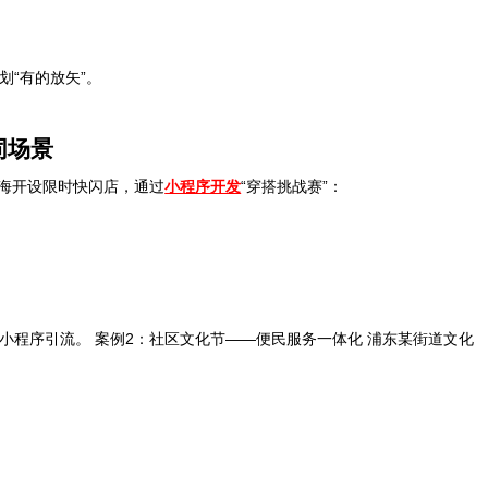
“有的放矢”。
同场景
上海开设限时快闪店，通过
小程序开发
“穿搭挑战赛”：
自小程序引流。 案例2：社区文化节——便民服务一体化 浦东某街道文化