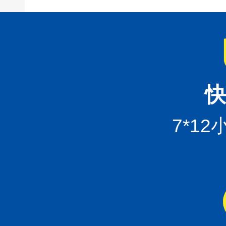
快
7*1