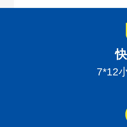
快
7*1