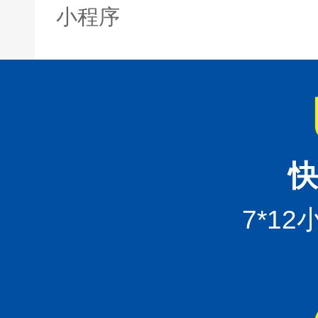
小程序
快
7*1