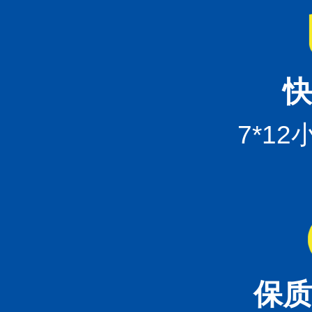
快
7*1
保质