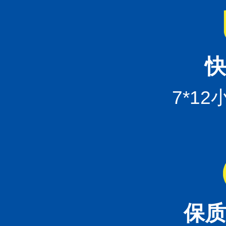
快
7*1
保质