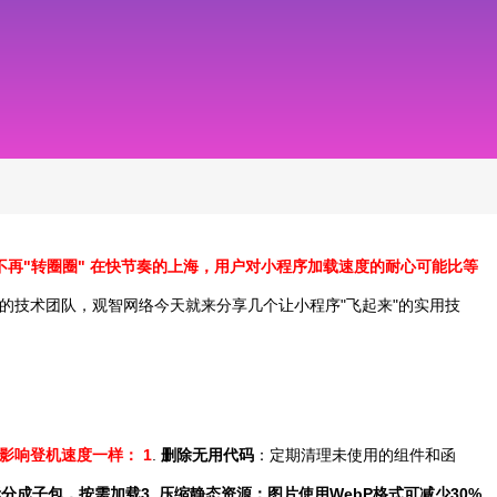
不再"转圈圈" 在快节奏的上海，用户对小程序加载速度的耐心可能比等
的技术团队，观智网络今天就来分享几个让小程序"飞起来"的实用技
影响登机速度一样： 1
.
删除无用代码
：定期清理未使用的组件和函
拆分成子包，按需加载
3.
压缩静态资源
：图片使用WebP格式可减少30%