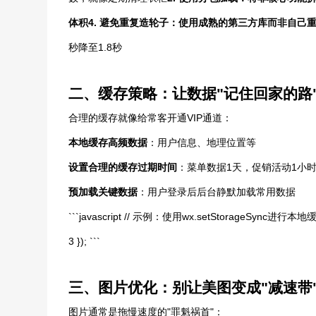
体积
4.
避免重复造轮子
：使用成熟的第三方库而非自己
秒降至1.8秒
二、缓存策略：让数据"记住回家的路
合理的缓存就像给常客开通VIP通道：
本地缓存高频数据
：用户信息、地理位置等
设置合理的缓存过期时间
：菜单数据1天，促销活动1小
预加载关键数据
：用户登录后后台静默加载常用数据
```javascript // 示例：使用wx.setStorageSync进行本地缓存 w
3 }); ```
三、图片优化：别让美图变成"减速带
图片通常是拖慢速度的"罪魁祸首"：