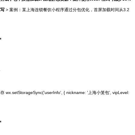
重写
> 案例：某上海连锁餐饮小程序通过分包优化，首屏加载时间从3.2
"
时
x.setStorageSync('userInfo', { nickname: '上海小笼包', vipLevel:
"