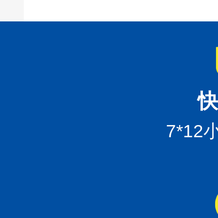
快
7*1