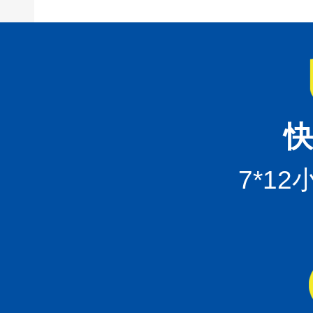
快
7*1